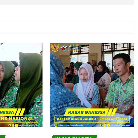
RI 1 SETELUK — "Ikhlas Menabur