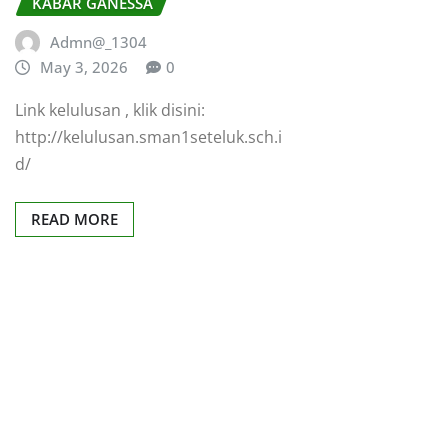
KABAR GANESSA
Admn@_1304
May 3, 2026
0
Link kelulusan , klik disini:
http://kelulusan.sman1seteluk.sch.i
d/
READ MORE